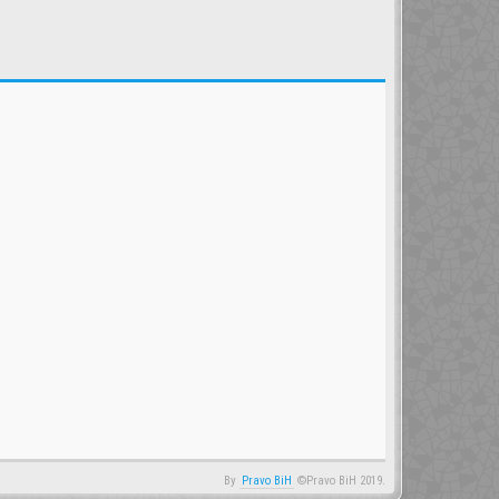
By
Pravo BiH
©Pravo BiH 2019.