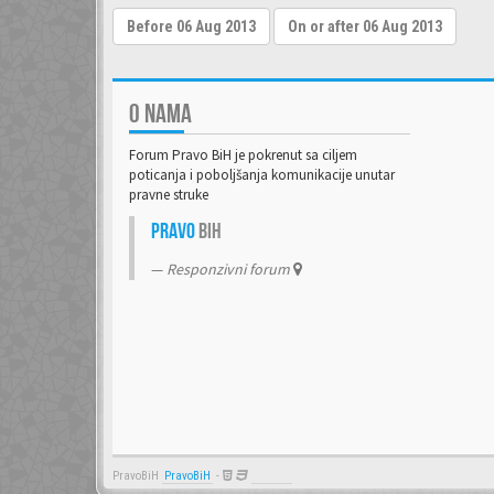
O NAMA
Forum Pravo BiH je pokrenut sa ciljem
poticanja i poboljšanja komunikacije unutar
pravne struke
Pravo
BiH
Responzivni forum
PravoBiH
PravoBiH
-
Anwalt