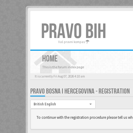
PRAVO BIH
Vaš pravni kompas
HOME
This is the forum index page
It is currently Fri Aug 07, 2026 4:10 am
PRAVO BOSNA I HERCEGOVINA - REGISTRATION
Language:
British English
To continue with the registration procedure please tell us w