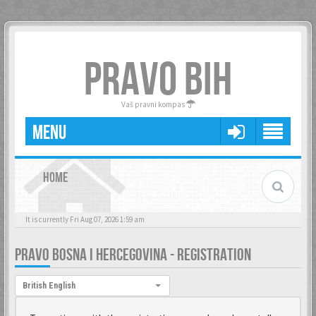
PRAVO BIH
Vaš pravni kompas
MENU
HOME
It is currently Fri Aug 07, 2026 1:59 am
PRAVO BOSNA I HERCEGOVINA - REGISTRATION
Language:
British English