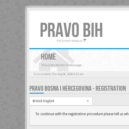
PRAVO BIH
Vaš pravni kompas
HOME
This is the forum index page
It is currently Thu Aug 06, 2026 4:15 am
PRAVO BOSNA I HERCEGOVINA - REGISTRATION
Language:
British English
To continue with the registration procedure please tell us w