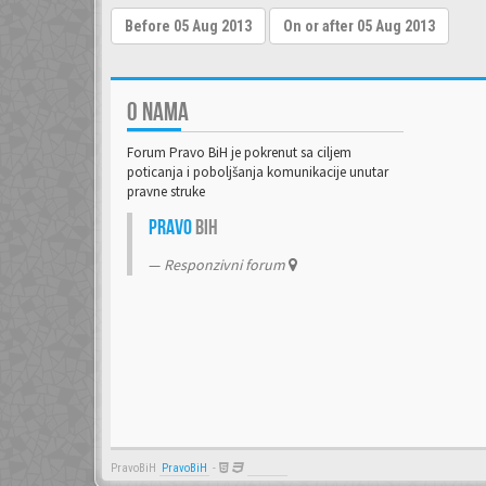
O NAMA
Forum Pravo BiH je pokrenut sa ciljem
poticanja i poboljšanja komunikacije unutar
pravne struke
Pravo
BiH
Responzivni forum
PravoBiH
PravoBiH
-
Anwalt