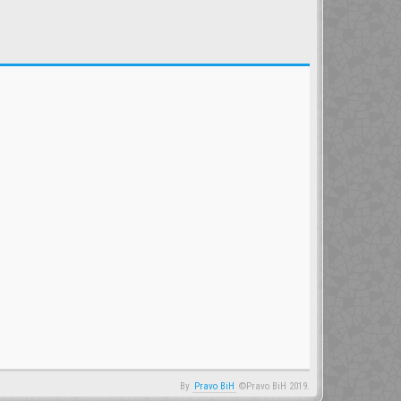
By
Pravo BiH
©Pravo BiH 2019.