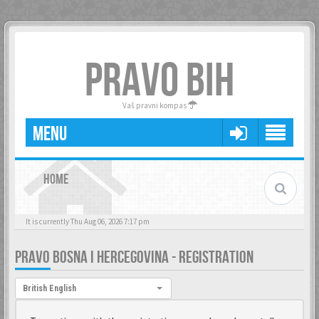
PRAVO BIH
Vaš pravni kompas
MENU
HOME
It is currently Thu Aug 06, 2026 7:17 pm
PRAVO BOSNA I HERCEGOVINA - REGISTRATION
Language:
British English