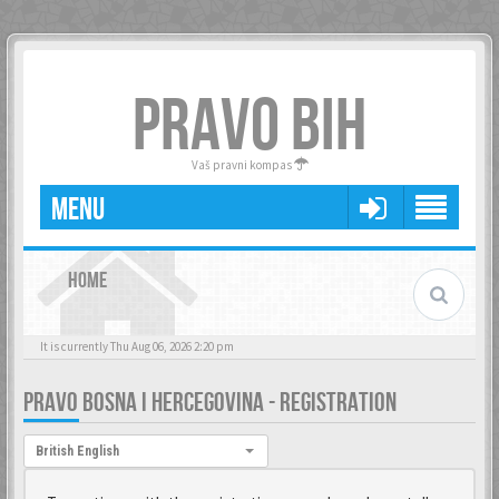
PRAVO BIH
Vaš pravni kompas
MENU
HOME
It is currently Thu Aug 06, 2026 2:20 pm
PRAVO BOSNA I HERCEGOVINA - REGISTRATION
Language:
British English