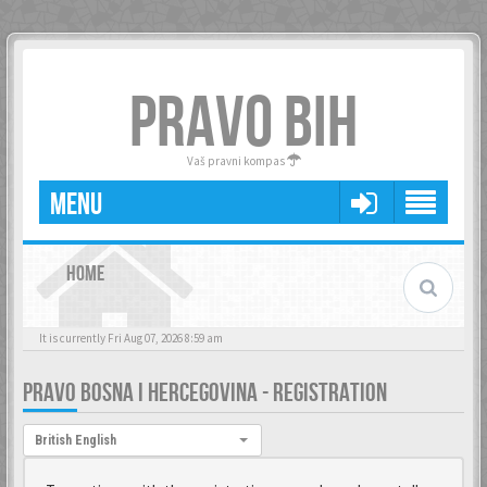
PRAVO BIH
Vaš pravni kompas
MENU
HOME
It is currently Fri Aug 07, 2026 8:59 am
PRAVO BOSNA I HERCEGOVINA - REGISTRATION
Language:
British English