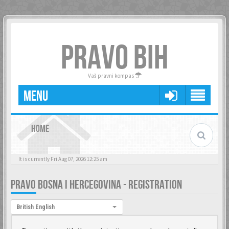
PRAVO BIH
Vaš pravni kompas
MENU
HOME
It is currently Fri Aug 07, 2026 12:25 am
PRAVO BOSNA I HERCEGOVINA - REGISTRATION
Language:
British English