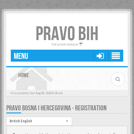
PRAVO BIH
Vaš pravni kompas
MENU
HOME
It is currently Sun Aug 09, 2026 8:26 am
PRAVO BOSNA I HERCEGOVINA - REGISTRATION
Language:
British English