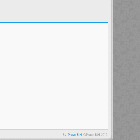
By
Pravo BiH
©Pravo BiH 2019.