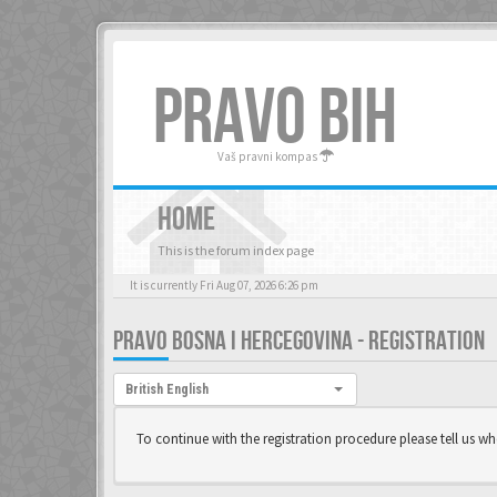
PRAVO BIH
Vaš pravni kompas
HOME
This is the forum index page
It is currently Fri Aug 07, 2026 6:26 pm
PRAVO BOSNA I HERCEGOVINA - REGISTRATION
Language:
British English
To continue with the registration procedure please tell us w