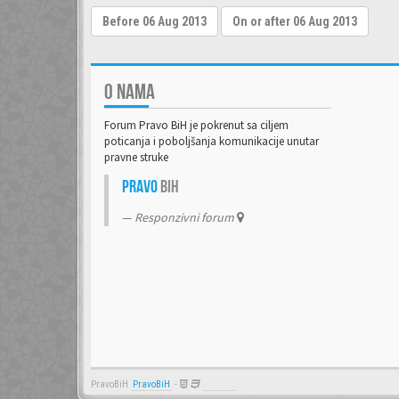
O NAMA
Forum Pravo BiH je pokrenut sa ciljem
poticanja i poboljšanja komunikacije unutar
pravne struke
Pravo
BiH
Responzivni forum
PravoBiH
PravoBiH
-
Anwalt