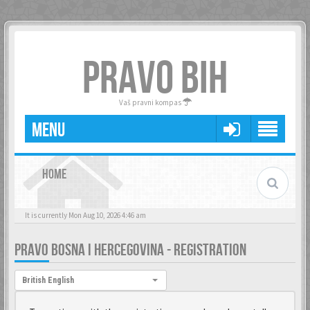
PRAVO BIH
Vaš pravni kompas
MENU
HOME
It is currently Mon Aug 10, 2026 4:46 am
PRAVO BOSNA I HERCEGOVINA - REGISTRATION
Language:
British English