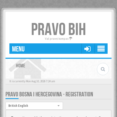
PRAVO BIH
Vaš pravni kompas
MENU
HOME
It is currently Mon Aug 10, 2026 7:24 am
PRAVO BOSNA I HERCEGOVINA - REGISTRATION
Language:
British English