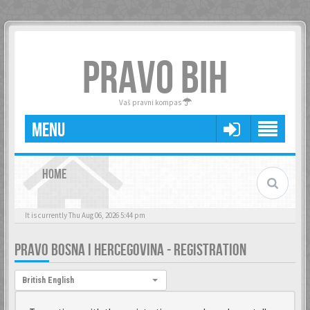
PRAVO BIH
Vaš pravni kompas
MENU
HOME
It is currently Thu Aug 06, 2026 5:44 pm
PRAVO BOSNA I HERCEGOVINA - REGISTRATION
Language:
British English