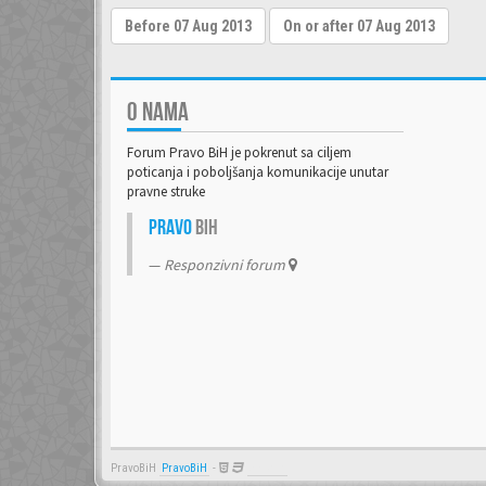
O NAMA
Forum Pravo BiH je pokrenut sa ciljem
poticanja i poboljšanja komunikacije unutar
pravne struke
Pravo
BiH
Responzivni forum
PravoBiH
PravoBiH
-
Anwalt