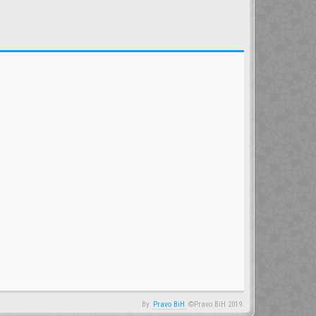
By
Pravo BiH
©Pravo BiH 2019.