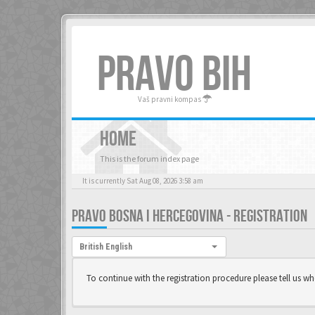
PRAVO BIH
Vaš pravni kompas
HOME
This is the forum index page
It is currently Sat Aug 08, 2026 3:58 am
PRAVO BOSNA I HERCEGOVINA - REGISTRATION
Language:
British English
To continue with the registration procedure please tell us w