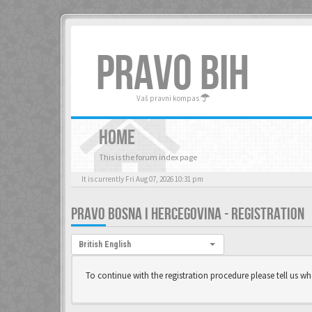
PRAVO BIH
Vaš pravni kompas
HOME
This is the forum index page
It is currently Fri Aug 07, 2026 10:31 pm
PRAVO BOSNA I HERCEGOVINA - REGISTRATION
Language:
British English
To continue with the registration procedure please tell us w