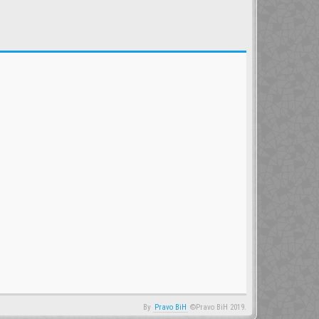
By
Pravo BiH
©Pravo BiH 2019.