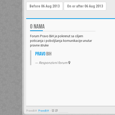
O NAMA
Forum Pravo BiH je pokrenut sa ciljem
poticanja i poboljšanja komunikacije unutar
pravne struke
Pravo
BiH
Responzivni forum
PravoBiH
PravoBiH
-
Anwalt