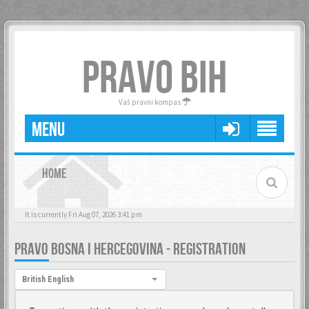
PRAVO BIH
Vaš pravni kompas
MENU
HOME
It is currently Fri Aug 07, 2026 3:41 pm
PRAVO BOSNA I HERCEGOVINA - REGISTRATION
Language:
British English