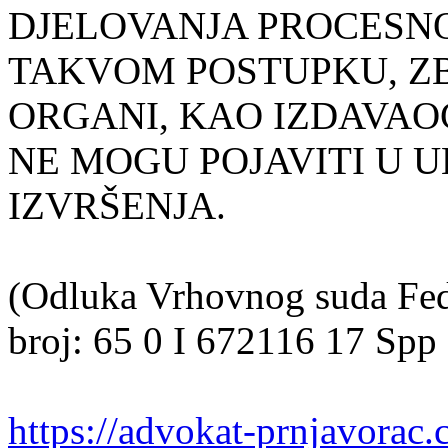
DJELOVANJA PROCESN
TAKVOM POSTUPKU, Z
ORGANI, KAO IZDAVAO
NE MOGU POJAVITI U U
IZVRŠENJA.
(Odluka Vrhovnog suda Fed
broj: 65 0 I 672116 17 Spp
https://advokat-prnjavorac.