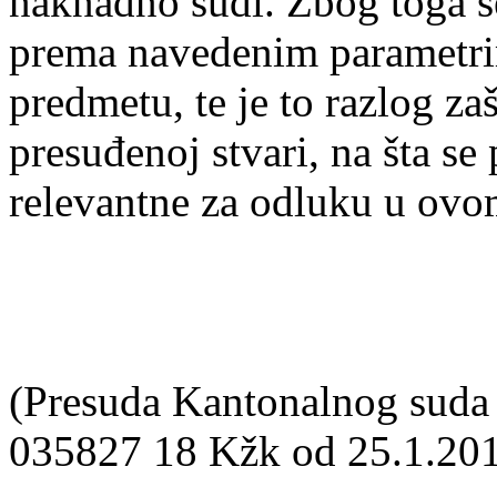
naknadno sudi. Zbog toga se
prema navedenim parametr
predmetu, te je to razlog z
presuđenoj stvari, na šta se
relevantne za odluku u ovo
(Presuda Kantonalnog suda
035827 18 Kžk od 25.1.201