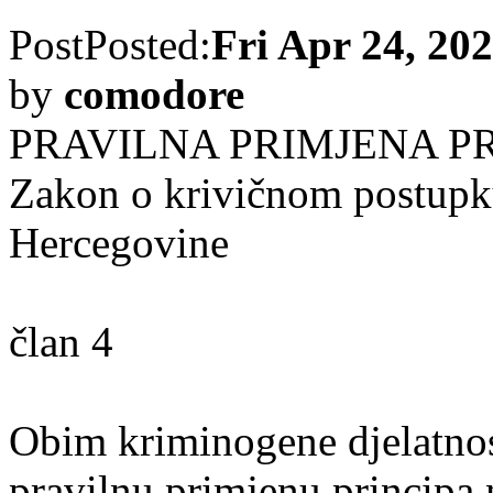
Post
Posted:
Fri Apr 24, 20
by
comodore
PRAVILNA PRIMJENA PR
Zakon o krivičnom postupku
Hercegovine
član 4
Obim kriminogene djelatnos
pravilnu primjenu principa 