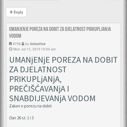
Reply
Umanjenje poreza na dobit za djelatnost prikupljanja
vodom
#798
by
AntunHun
Mon Jul 15, 2019 10:00 am
UMANjENjE POREZA NA DOBIT
ZA DJELATNOST
PRIKUPLjANjA,
PREČIŠĆAVANjA I
SNABDIJEVANjA VODOM
Zakon o porezu na dobit
član 26 st. 1 i 3