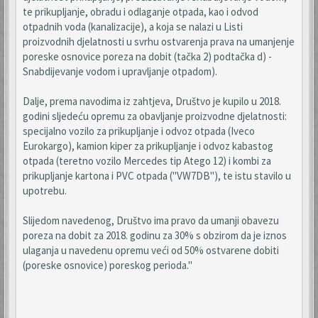
te prikupljanje, obradu i odlaganje otpada, kao i odvod
otpadnih voda (kanalizacije), a koja se nalazi u Listi
proizvodnih djelatnosti u svrhu ostvarenja prava na umanjenje
poreske osnovice poreza na dobit (tačka 2) podtačka d) -
Snabdijevanje vodom i upravljanje otpadom).
Dalje, prema navodima iz zahtjeva, Društvo je kupilo u 2018.
godini sljedeću opremu za obavljanje proizvodne djelatnosti:
specijalno vozilo za prikupljanje i odvoz otpada (Iveco
Eurokargo), kamion kiper za prikupljanje i odvoz kabastog
otpada (teretno vozilo Mercedes tip Atego 12) i kombi za
prikupljanje kartona i PVC otpada ("VW7DB"), te istu stavilo u
upotrebu.
Slijedom navedenog, Društvo ima pravo da umanji obavezu
poreza na dobit za 2018. godinu za 30% s obzirom da je iznos
ulaganja u navedenu opremu veći od 50% ostvarene dobiti
(poreske osnovice) poreskog perioda."