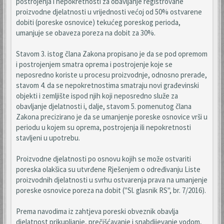
postrojenja i nepokretnosti za obavljanje registrovane
proizvodne djelatnosti u vrijednosti većoj od 50% ostvarene
dobiti (poreske osnovice) tekućeg poreskog perioda,
umanjuje se obaveza poreza na dobit za 30%.
Stavom 3. istog člana Zakona propisano je da se pod opremom
i postrojenjem smatra oprema i postrojenje koje se
neposredno koriste u procesu proizvodnje, odnosno prerade,
stavom 4. da se nepokretnostima smatraju novi građevinski
objekti i zemljište ispod njih koji neposredno služe za
obavljanje djelatnosti i, dalje, stavom 5. pomenutog člana
Zakona precizirano je da se umanjenje poreske osnovice vrši u
periodu u kojem su oprema, postrojenja ili nepokretnosti
stavljeni u upotrebu.
Proizvodne djelatnosti po osnovu kojih se može ostvariti
poreska olakšica su utvrđene Rješenjem o određivanju Liste
proizvodnih djelatnosti u svrhu ostvarenja prava na umanjenje
poreske osnovice poreza na dobit ("Sl. glasnik RS", br. 7/2016).
Prema navodima iz zahtjeva poreski obveznik obavlja
djelatnost prikupljanje, prečišćavanje i snabdijevanje vodom,