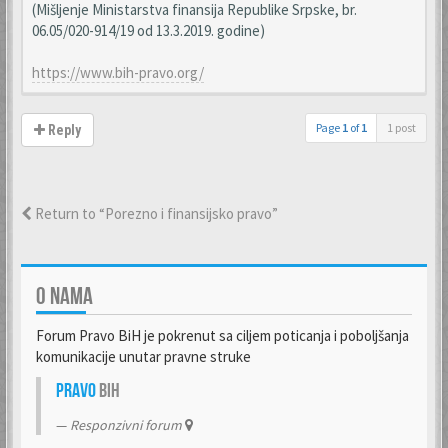
(Mišljenje Ministarstva finansija Republike Srpske, br.
06.05/020-914/19 od 13.3.2019. godine)
https://www.bih-pravo.org/
Page
1
of
1
1 post
Reply
Return to “Porezno i finansijsko pravo”
O NAMA
Forum Pravo BiH je pokrenut sa ciljem poticanja i poboljšanja
komunikacije unutar pravne struke
Pravo
BiH
Responzivni forum