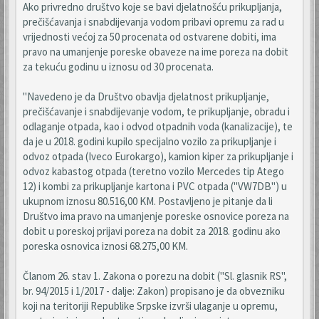
Ako privredno društvo koje se bavi djelatnošću prikupljanja,
prečišćavanja i snabdijevanja vodom pribavi opremu za rad u
vrijednosti većoj za 50 procenata od ostvarene dobiti, ima
pravo na umanjenje poreske obaveze na ime poreza na dobit
za tekuću godinu u iznosu od 30 procenata.
"Navedeno je da Društvo obavlja djelatnost prikupljanje,
prečišćavanje i snabdijevanje vodom, te prikupljanje, obradu i
odlaganje otpada, kao i odvod otpadnih voda (kanalizacije), te
da je u 2018. godini kupilo specijalno vozilo za prikupljanje i
odvoz otpada (Iveco Eurokargo), kamion kiper za prikupljanje i
odvoz kabastog otpada (teretno vozilo Mercedes tip Atego
12) i kombi za prikupljanje kartona i PVC otpada ("VW7DB") u
ukupnom iznosu 80.516,00 KM. Postavljeno je pitanje da li
Društvo ima pravo na umanjenje poreske osnovice poreza na
dobit u poreskoj prijavi poreza na dobit za 2018. godinu ako
poreska osnovica iznosi 68.275,00 KM.
Članom 26. stav 1. Zakona o porezu na dobit ("Sl. glasnik RS",
br. 94/2015 i 1/2017 - dalje: Zakon) propisano je da obvezniku
koji na teritoriji Republike Srpske izvrši ulaganje u opremu,