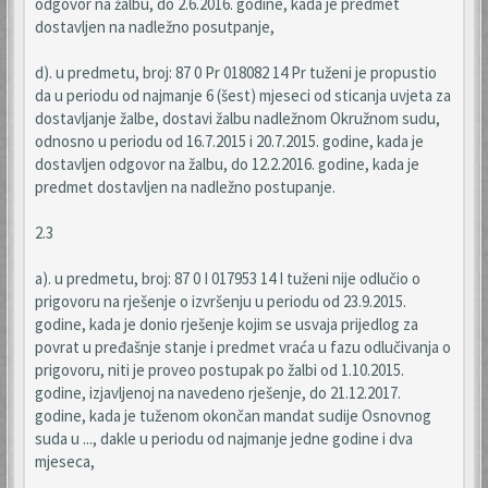
odgovor na žalbu, do 2.6.2016. godine, kada je predmet
dostavljen na nadležno posutpanje,
d). u predmetu, broj: 87 0 Pr 018082 14 Pr tuženi je propustio
da u periodu od najmanje 6 (šest) mjeseci od sticanja uvjeta za
dostavljanje žalbe, dostavi žalbu nadležnom Okružnom sudu,
odnosno u periodu od 16.7.2015 i 20.7.2015. godine, kada je
dostavljen odgovor na žalbu, do 12.2.2016. godine, kada je
predmet dostavljen na nadležno postupanje.
2.3
a). u predmetu, broj: 87 0 I 017953 14 I tuženi nije odlučio o
prigovoru na rješenje o izvršenju u periodu od 23.9.2015.
godine, kada je donio rješenje kojim se usvaja prijedlog za
povrat u pređašnje stanje i predmet vraća u fazu odlučivanja o
prigovoru, niti je proveo postupak po žalbi od 1.10.2015.
godine, izjavljenoj na navedeno rješenje, do 21.12.2017.
godine, kada je tuženom okončan mandat sudije Osnovnog
suda u ..., dakle u periodu od najmanje jedne godine i dva
mjeseca,