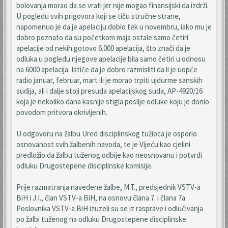
bolovanja morao da se vrati jer nije mogao finansijski da izdrži.
U pogledu svih prigovora koji se tiču stručne strane,
napomenuo je da je apelaciju dobio tek u novembru, iako mu je
dobro poznato da su početkom maja ostale samo četiri
apelacije od nekih gotovo 6.000 apelacija, što znači da je
odluka u pogledu njegove apelacije bila samo četiri u odnosu
na 6000 apelacija. Ističe da je dobro razmisliti da li je uopće
radio januar, februar, mart ili je morao trpiti ujdurme sanskih
sudija, ali i dalje stoji presuda apelacijskog suda, AP-4920/16
koja je nekoliko dana kasnije stigla poslije odluke koju je donio
povodom pritvora okrivljenih.
U odgovoru na žalbu Ured disciplinskog tužioca je osporio
osnovanost svih žalbenih navoda, te je Vijeću kao cjelini
predložio da žalbu tuženog odbije kao neosnovanu i potvrdi
odluku Drugostepene disciplinske komisije.
Prije razmatranja navedene žalbe, M.T., predsjednik VSTV-a
BiH i J.I., član VSTV-a BiH, na osnovu člana 7. i člana 7a.
Poslovnika VSTV-a BiH izuzeli su se iz rasprave i odlučivanja
po žalbi tuženog na odluku Drugostepene disciplinske