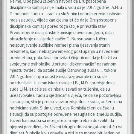
Naime, u pogledu žalbenih navoda da Drugostepena
disciplinska komisija nije imala u vidu da je 2017. godine, A.H. u
Osnovnom sudu u ... radio u složenim i neprimjerenim uslovima
rada za sudiju, Vijeće kao cjelina ističe da je Drugostepena
disciplinska komisija pored toga što je prihvatila stav
Prvostepene disciplinske komisije u ovom pogledu, dala i
obrazloženje na slijedeći način: “...Neosnovano tuženi
neispunjavanje sudijske norme i plana rješavanja starih
predmeta, kao i neblagovremenog postupanja u navedenim
predmetima, pokušava opravdati činjenicom da je bio žrtva
svojevrsne psihološke „torture i diskriminacije“ na radnom
mjestu tvrdeći da ostale sudije Osnovnog suda u ... tokom
2017. godine s njim uopšte nisu razgovarale niti su se
pozdravljale. U svom iskazu sudije I.B., M.Đ. i predsjednica
suda Lj.M. isticale su da nisu u zavadi sa tuženim, da su
učestvovale u radu u sjednicama vijeća, te da se pozdravljaju
sa sudijom, što je prema izjavi predsjednice suda, uočeno i na
hodnicima suda. S tim u vezi, ova Komisija cijeni da čak i u
situaciji da su postojale određene nesuglasice između sudija,
tuženi kao osoba sa integritetom nije trebao dozvoliti da
njegovi porodični, društveni i drugi odnosi negativno utiču na
dignitet funkcije koju obavlja, a niti je to mogao biti jedan od