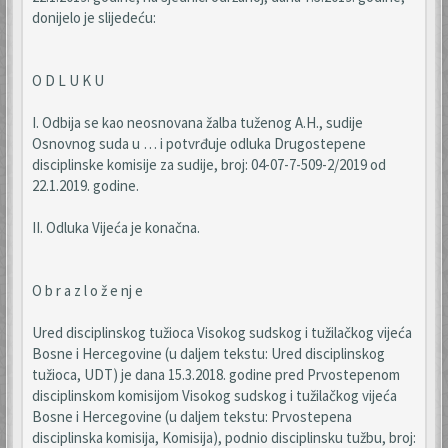
donijelo je slijedeću:
O D L U K U
I. Odbija se kao neosnovana žalba tuženog A.H., sudije
Osnovnog suda u … i potvrđuje odluka Drugostepene
disciplinske komisije za sudije, broj: 04-07-7-509-2/2019 od
22.1.2019. godine.
II. Odluka Vijeća je konačna.
O b r a z l o ž e nj e
Ured disciplinskog tužioca Visokog sudskog i tužilačkog vijeća
Bosne i Hercegovine (u daljem tekstu: Ured disciplinskog
tužioca, UDT) je dana 15.3.2018. godine pred Prvostepenom
disciplinskom komisijom Visokog sudskog i tužilačkog vijeća
Bosne i Hercegovine (u daljem tekstu: Prvostepena
disciplinska komisija, Komisija), podnio disciplinsku tužbu, broj: