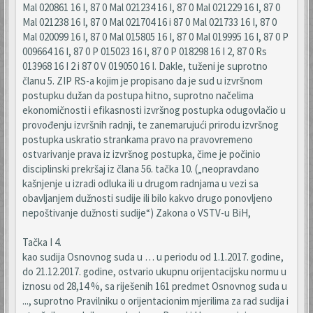
Mal 020861 16 I, 87 0 Mal 021234 16 I, 87 0 Mal 021229 16 I, 87 0
Mal 021238 16 I, 87 0 Mal 021704 16 i 87 0 Mal 021733 16 I, 87 0
Mal 020099 16 I, 87 0 Mal 015805 16 I, 87 0 Mal 019995 16 I, 87 0 P
009664 16 I, 87 0 P 015023 16 I, 87 0 P 018298 16 I 2, 87 0 Rs
013968 16 I 2 i 87 0 V 019050 16 I. Dakle, tuženi je suprotno
članu 5. ZIP RS-a kojim je propisano da je sud u izvršnom
postupku dužan da postupa hitno, suprotno načelima
ekonomičnosti i efikasnosti izvršnog postupka odugovlačio u
provođenju izvršnih radnji, te zanemarujući prirodu izvršnog
postupka uskratio strankama pravo na pravovremeno
ostvarivanje prava iz izvršnog postupka, čime je počinio
disciplinski prekršaj iz člana 56. tačka 10. („neopravdano
kašnjenje u izradi odluka ili u drugom radnjama u vezi sa
obavljanjem dužnosti sudije ili bilo kakvo drugo ponovljeno
nepoštivanje dužnosti sudije“) Zakona o VSTV-u BiH,
Tačka I 4.
kao sudija Osnovnog suda u … u periodu od 1.1.2017. godine,
do 21.12.2017. godine, ostvario ukupnu orijentacijsku normu u
iznosu od 28,14 %, sa riješenih 161 predmet Osnovnog suda u
..., suprotno Pravilniku o orijentacionim mjerilima za rad sudija i