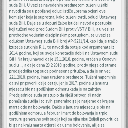
suda BiH. U vezi sa navedenim predmetom tuženi u žalbi
navodi da se u pobijanoj odluci ističe „prema ocjeni ove
komisije“ koja je suprotna, kako tuženi tvrdi, odluci Ustavnog
suda BiH. Dalje se u dopuni žalbe ističe i navod o postupku
koji tuženi vodi pred Sudom BiH protiv VSTV BiH, a u vezi sa
prethodno vođenim disciplinskim postupkom, te u vezi sa
odlukom Ustavnog suda BiH broj AP-5231/14, kao i da je tražio
izuzeće sutkinje R.J., te navodi da ostaje kod argumenata iz
2014. godine, koji su svoje konotacije dobili na Ustavnom sudu
BiH. Na kraju navodi da je 15.1.2018. godine, vraćen u Osnovni
sud u ..., a da je dana 23.2.2018. godine, protiv njega od strane
predsjednika tog suda podnesena pritužba, a da je on već
22.1.2018. godine, imao urađene predmete. Tuženi napominje
da svi prigovori i dalje ostaju jer je 2017. godine u januaru
mjesecu bio na godišnjem odmoru kada je na zahtjev
Predsjednice suda pristupio da riješi pritvor, ali način
ponašanja sudija i to svih generalno ga je natjerao da krajem
marta ode na bolovanje. Dakle u januaru mjesecu je bio na
godišnjem odmoru, a februar i mart do bolovanja je trpio
torturu generalno svih sudija koji sa njim nisu željeli govoriti da
bi ga na kraju marta otjerali da uzme bolovanje, ali je sa