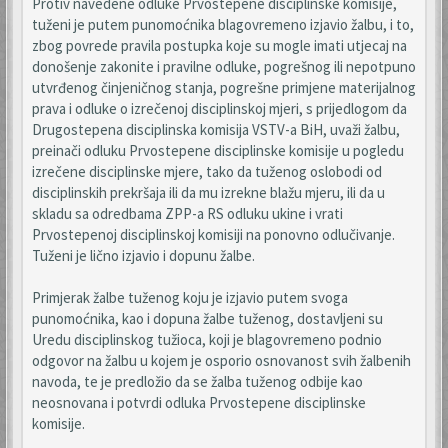
Protiv navedene odluke Prvostepene disciplinske komisije,
tuženi je putem punomoćnika blagovremeno izjavio žalbu, i to,
zbog povrede pravila postupka koje su mogle imati utjecaj na
donošenje zakonite i pravilne odluke, pogrešnog ili nepotpuno
utvrđenog činjeničnog stanja, pogrešne primjene materijalnog
prava i odluke o izrečenoj disciplinskoj mjeri, s prijedlogom da
Drugostepena disciplinska komisija VSTV-a BiH, uvaži žalbu,
preinači odluku Prvostepene disciplinske komisije u pogledu
izrečene disciplinske mjere, tako da tuženog oslobodi od
disciplinskih prekršaja ili da mu izrekne blažu mjeru, ili da u
skladu sa odredbama ZPP-a RS odluku ukine i vrati
Prvostepenoj disciplinskoj komisiji na ponovno odlučivanje.
Tuženi je lično izjavio i dopunu žalbe.
Primjerak žalbe tuženog koju je izjavio putem svoga
punomoćnika, kao i dopuna žalbe tuženog, dostavljeni su
Uredu disciplinskog tužioca, koji je blagovremeno podnio
odgovor na žalbu u kojem je osporio osnovanost svih žalbenih
navoda, te je predložio da se žalba tuženog odbije kao
neosnovana i potvrdi odluka Prvostepene disciplinske
komisije.