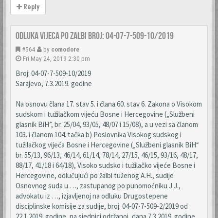
Reply
Odluka Vijeca po zalbi broj: 04-07-7-509-10/2019
#564
by
comodore
Fri May 24, 2019 2:30 pm
Broj: 04-07-7-509-10/2019
Sarajevo, 7.3.2019. godine
Na osnovu člana 17. stav 5. i člana 60. stav 6. Zakona o Visokom
sudskom i tužilačkom vijeću Bosne i Hercegovine („Službeni
glasnik BiH”, br. 25/04, 93/05, 48/07 i 15/08), a u vezi sa članom
103. i članom 104. tačka b) Poslovnika Visokog sudskog i
tužilačkog vijeća Bosne i Hercegovine („Službeni glasnik BiH“
br. 55/13, 96/13, 46/14, 61/14, 78/14, 27/15, 46/15, 93/16, 48/17,
88/17, 41/18 i 64/18), Visoko sudsko i tužilačko vijeće Bosne i
Hercegovine, odlučujući po žalbi tuženog A.H., sudije
Osnovnog suda u …, zastupanog po punomoćniku J.J.,
advokatu iz …, izjavljenoj na odluku Drugostepene
disciplinske komisije za sudije, broj: 04-07-7-509-2/2019 od
22.1.2019. godine, na sjednici održanoj, dana 7.3.2019. godine,