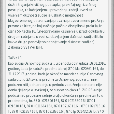
dužini trajanja krivičnog postupka, prekršajnog i izvršnog
postupka, te kašnjenjem u provođenju radnji u vezi sa
vršenjem dužnosti sudije je uskratio mogućnost
blagovremenog ostvarivanja prava na pravovremeno pružanje
pravne zaštite, na koji način je počinio disciplinski prekršaj iz
člana 56. tačka 10. („neopravdano kašnjenje u izradi odluka ili u
drugom radnjama u vezi sa obavljanjem dužnosti sudije ili bilo
kakvo drugo ponovljeno nepoštivanje dužnosti sudije“)
Zakona o VSTV-u BiH,
Tačka I 3.
kao sudija Osnovnog suda u ... u periodu od najduže 18.01.2016.
godine, kada je zadužio predmet: broj: 87 0 Mal 020861 16 I, do
21.12.2017. godine, kada je okončao mandat sudije Osnovnog
suda u ..., u 23 izvršna predmeta Osnovnog suda u … nije
poduzeo niti jednu radnju u periodu zaduženja odnosno nije
donio rješenje o izvršenju, te suprotno članu 5. ZIP RS-a nije
poduzimao procesne radnje u cilju okončanja predmeta i to u
predmetima, br. 87 0 I 021526 16 I, 87 0 I 021530 16 I 87 0 I
021630 16 I, 87 0 I 021634 16 I, 87 0 I 021631 16 I, 87 0 I 021715 16
I , 87 0 I 021827 16 I, 87 0 I 021836 16 I, 87 0 Ip 021432 16 Ip, 87 0