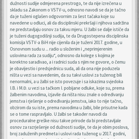
dužnosti sudije odmjerena prestrogo, te da nije izrečena u
skladu sa Zakonom o VSTV-u, odnosno navodi se da je tačno
da je tuženi oglašen odgovornim za šest tačaka koje su
navedene u odluci, ali da disciplinski prekršaji i njihova sadržina
ne predstavljaju osnov za takvu mjeru. U žalbi se dalje ističe da
je tuženi dugogodišnji sudija, te da Drugostepena disciplinska
komisija VSTV-a BiH nije cijenila da je tuženi 2017. godine, u
Osnovnom sudu u ... radio u složenim i „neprimjerenim
uslovima rada za sudiju“, odnosno da kolege s kojima je
korektno sarađivao, a i radnici suda s njim ne govore, o čemu
je obavijestio i predsjednicu suda, ali da ona nije poduzela
ništa u vezi sa navedenim, da su takvi uslovi za tuženog bili
nenormalni, a u žalbi se isto povezuje i sa iskazima svjedoka
I.B. i M.Đ. u vezi sa tačkom I. pobijane odluke, koje su, prema
žalbenim navodima, izjavile da ništa nisu znale o određivanju
jemstva i rješenje o određivanju jemstva, iako to nije tačno,
obzirom da su iste, prema navodima u žalbi, bile prisutne kada
se o tome raspravljalo. U žalbi se također navodi da
proceduralne greške nisu takve prirode da bi predstavljale
osnov za razrješenje od dužnosti sudije, te da je obim poslova,
broj zaduženih predmeta i uslovi rada tuženog u 2017. godini,