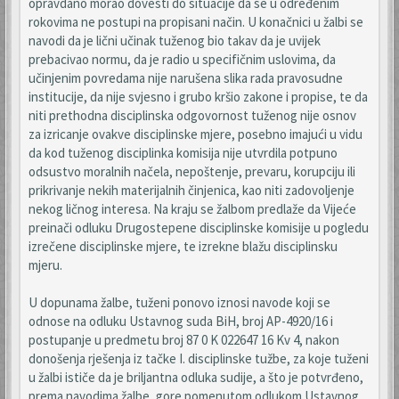
opravdano morao dovesti do situacije da se u određenim
rokovima ne postupi na propisani način. U konačnici u žalbi se
navodi da je lični učinak tuženog bio takav da je uvijek
prebacivao normu, da je radio u specifičnim uslovima, da
učinjenim povredama nije narušena slika rada pravosudne
institucije, da nije svjesno i grubo kršio zakone i propise, te da
niti prethodna disciplinska odgovornost tuženog nije osnov
za izricanje ovakve disciplinske mjere, posebno imajući u vidu
da kod tuženog disciplinka komisija nije utvrdila potpuno
odsustvo moralnih načela, nepoštenje, prevaru, korupciju ili
prikrivanje nekih materijalnih činjenica, kao niti zadovoljenje
nekog ličnog interesa. Na kraju se žalbom predlaže da Vijeće
preinači odluku Drugostepene disciplinske komisije u pogledu
izrečene disciplinske mjere, te izrekne blažu disciplinsku
mjeru.
U dopunama žalbe, tuženi ponovo iznosi navode koji se
odnose na odluku Ustavnog suda BiH, broj AP-4920/16 i
postupanje u predmetu broj 87 0 K 022647 16 Kv 4, nakon
donošenja rješenja iz tačke I. disciplinske tužbe, za koje tuženi
u žalbi ističe da je briljantna odluka sudije, a što je potvrđeno,
prema navodima žalbe, gore pomenutom odlukom Ustavnog