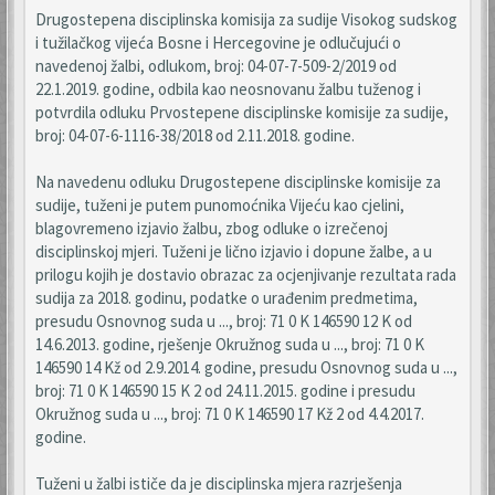
Drugostepena disciplinska komisija za sudije Visokog sudskog
i tužilačkog vijeća Bosne i Hercegovine je odlučujući o
navedenoj žalbi, odlukom, broj: 04-07-7-509-2/2019 od
22.1.2019. godine, odbila kao neosnovanu žalbu tuženog i
potvrdila odluku Prvostepene disciplinske komisije za sudije,
broj: 04-07-6-1116-38/2018 od 2.11.2018. godine.
Na navedenu odluku Drugostepene disciplinske komisije za
sudije, tuženi je putem punomoćnika Vijeću kao cjelini,
blagovremeno izjavio žalbu, zbog odluke o izrečenoj
disciplinskoj mjeri. Tuženi je lično izjavio i dopune žalbe, a u
prilogu kojih je dostavio obrazac za ocjenjivanje rezultata rada
sudija za 2018. godinu, podatke o urađenim predmetima,
presudu Osnovnog suda u ..., broj: 71 0 K 146590 12 K od
14.6.2013. godine, rješenje Okružnog suda u ..., broj: 71 0 K
146590 14 Kž od 2.9.2014. godine, presudu Osnovnog suda u ...,
broj: 71 0 K 146590 15 K 2 od 24.11.2015. godine i presudu
Okružnog suda u ..., broj: 71 0 K 146590 17 Kž 2 od 4.4.2017.
godine.
Tuženi u žalbi ističe da je disciplinska mjera razrješenja