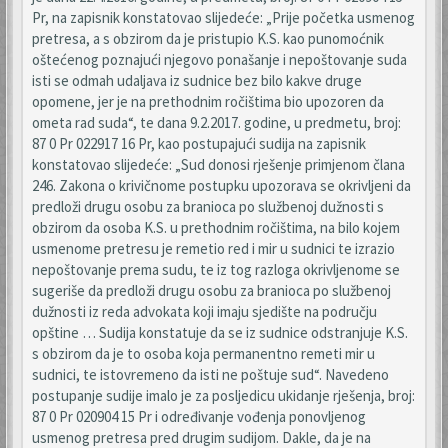
Pr, na zapisnik konstatovao slijedeće: „Prije početka usmenog
pretresa, a s obzirom da je pristupio K.S. kao punomoćnik
oštećenog poznajući njegovo ponašanje i nepoštovanje suda
isti se odmah udaljava iz sudnice bez bilo kakve druge
opomene, jer je na prethodnim ročištima bio upozoren da
ometa rad suda“, te dana 9.2.2017. godine, u predmetu, broj:
87 0 Pr 022917 16 Pr, kao postupajući sudija na zapisnik
konstatovao slijedeće: „Sud donosi rješenje primjenom člana
246. Zakona o krivičnome postupku upozorava se okrivljeni da
predloži drugu osobu za branioca po službenoj dužnosti s
obzirom da osoba K.S. u prethodnim ročištima, na bilo kojem
usmenome pretresu je remetio red i mir u sudnici te izrazio
nepoštovanje prema sudu, te iz tog razloga okrivljenome se
sugeriše da predloži drugu osobu za branioca po službenoj
dužnosti iz reda advokata koji imaju sjedište na području
opštine … Sudija konstatuje da se iz sudnice odstranjuje K.S.
s obzirom da je to osoba koja permanentno remeti mir u
sudnici, te istovremeno da isti ne poštuje sud“. Navedeno
postupanje sudije imalo je za posljedicu ukidanje rješenja, broj:
87 0 Pr 020904 15 Pr i određivanje vođenja ponovljenog
usmenog pretresa pred drugim sudijom. Dakle, da je na