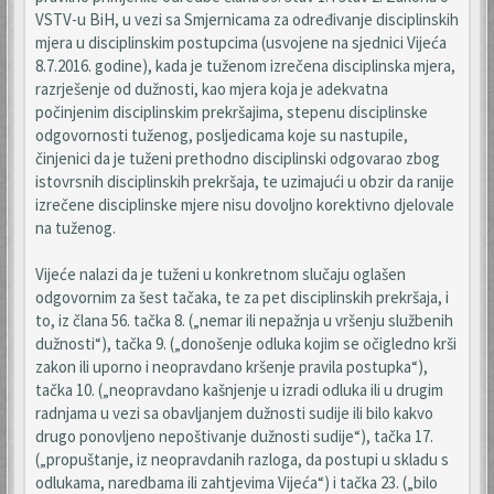
VSTV-u BiH, u vezi sa Smjernicama za određivanje disciplinskih
mjera u disciplinskim postupcima (usvojene na sjednici Vijeća
8.7.2016. godine), kada je tuženom izrečena disciplinska mjera,
razrješenje od dužnosti, kao mjera koja je adekvatna
počinjenim disciplinskim prekršajima, stepenu disciplinske
odgovornosti tuženog, posljedicama koje su nastupile,
činjenici da je tuženi prethodno disciplinski odgovarao zbog
istovrsnih disciplinskih prekršaja, te uzimajući u obzir da ranije
izrečene disciplinske mjere nisu dovoljno korektivno djelovale
na tuženog.
Vijeće nalazi da je tuženi u konkretnom slučaju oglašen
odgovornim za šest tačaka, te za pet disciplinskih prekršaja, i
to, iz člana 56. tačka 8. („nemar ili nepažnja u vršenju službenih
dužnosti“), tačka 9. („donošenje odluka kojim se očigledno krši
zakon ili uporno i neopravdano kršenje pravila postupka“),
tačka 10. („neopravdano kašnjenje u izradi odluka ili u drugim
radnjama u vezi sa obavljanjem dužnosti sudije ili bilo kakvo
drugo ponovljeno nepoštivanje dužnosti sudije“), tačka 17.
(„propuštanje, iz neopravdanih razloga, da postupi u skladu s
odlukama, naredbama ili zahtjevima Vijeća“) i tačka 23. („bilo