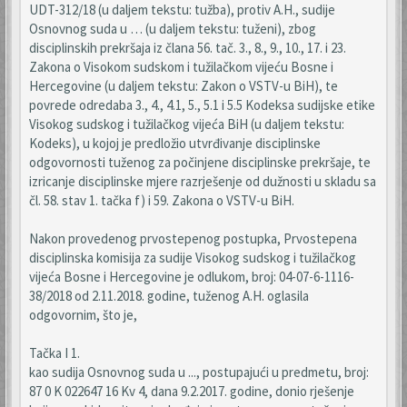
UDT-312/18 (u daljem tekstu: tužba), protiv A.H., sudije
Osnovnog suda u … (u daljem tekstu: tuženi), zbog
disciplinskih prekršaja iz člana 56. tač. 3., 8., 9., 10., 17. i 23.
Zakona o Visokom sudskom i tužilačkom vijeću Bosne i
Hercegovine (u daljem tekstu: Zakon o VSTV-u BiH), te
povrede odredaba 3., 4., 4.1, 5., 5.1 i 5.5 Kodeksa sudijske etike
Visokog sudskog i tužilačkog vijeća BiH (u daljem tekstu:
Kodeks), u kojoj je predložio utvrđivanje disciplinske
odgovornosti tuženog za počinjene disciplinske prekršaje, te
izricanje disciplinske mjere razrješenje od dužnosti u skladu sa
čl. 58. stav 1. tačka f) i 59. Zakona o VSTV-u BiH.
Nakon provedenog prvostepenog postupka, Prvostepena
disciplinska komisija za sudije Visokog sudskog i tužilačkog
vijeća Bosne i Hercegovine je odlukom, broj: 04-07-6-1116-
38/2018 od 2.11.2018. godine, tuženog A.H. oglasila
odgovornim, što je,
Tačka I 1.
kao sudija Osnovnog suda u ..., postupajući u predmetu, broj:
87 0 K 022647 16 Kv 4, dana 9.2.2017. godine, donio rješenje