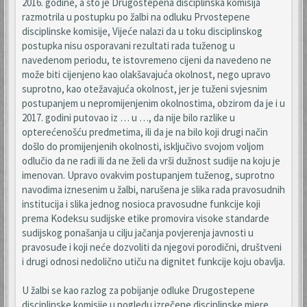
2016. godine, a što je Drugostepena disciplinska komisija
razmotrila u postupku po žalbi na odluku Prvostepene
disciplinske komisije, Vijeće nalazi da u toku disciplinskog
postupka nisu osporavani rezultati rada tuženog u
navedenom periodu, te istovremeno cijeni da navedeno ne
može biti cijenjeno kao olakšavajuća okolnost, nego upravo
suprotno, kao otežavajuća okolnost, jer je tuženi svjesnim
postupanjem u nepromijenjenim okolnostima, obzirom da je i u
2017. godini putovao iz … u …, da nije bilo razlike u
opterećenošću predmetima, ili da je na bilo koji drugi način
došlo do promijenjenih okolnosti, isključivo svojom voljom
odlučio da ne radi ili da ne želi da vrši dužnost sudije na koju je
imenovan. Upravo ovakvim postupanjem tuženog, suprotno
navodima iznesenim u žalbi, narušena je slika rada pravosudnih
institucija i slika jednog nosioca pravosudne funkcije koji
prema Kodeksu sudijske etike promovira visoke standarde
sudijskog ponašanja u cilju jačanja povjerenja javnosti u
pravosuđe i koji neće dozvoliti da njegovi porodični, društveni
i drugi odnosi nedolično utiču na dignitet funkcije koju obavlja.
U žalbi se kao razlog za pobijanje odluke Drugostepene
disciplinske komisije u pogledu izrečene disciplinske mjere