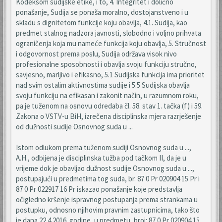
Kodeksom sudijske etike, i to, 4. Integritet i dolično
ponašanje, Sudija se ponaša moralno, dostojanstveno i u
skladu s dignitetom funkcije koju obavlja, 4.1. Sudija, kao
predmet stalnog nadzora javnosti, slobodno i voljno prihvata
ograničenja koja mu nameće funkcija koju obavlja, 5. Stručnost
i odgovornost prema poslu, Sudija održava visok nivo
profesionalne sposobnosti i obavlja svoju funkciju stručno,
savjesno, marljivo i efikasno, 5.1 Sudijska funkcija ima prioritet
nad svim ostalim aktivnostima sudije i 5.5 Sudijska obavlja
svoju funkciju na efikasan i zakonit način, u razumnom roku,
pa je tuženom na osnovu odredaba čl. 58. stav 1. tačka (f) i 59.
Zakona o VSTV-u BiH, izrečena disciplinska mjera razrješenje
od dužnosti sudije Osnovnog suda u ...
Istom odlukom prema tuženom sudiji Osnovnog suda u ...,
A.H., odbijena je disciplinska tužba pod tačkom II, da je u
vrijeme dok je obavljao dužnost sudije Osnovnog suda u ...,
postupajući u predmetima tog suda, br. 87 0 Pr 020904 15 Pr i
87 0 Pr 022917 16 Pr iskazao ponašanje koje predstavlja
očigledno kršenje ispravnog postupanja prema strankama u
postupku, odnosno njihovim pravnim zastupnicima, tako što
je dana 22.4.2016. godine, u predmetu, broj: 87 0 Pr 020904 15