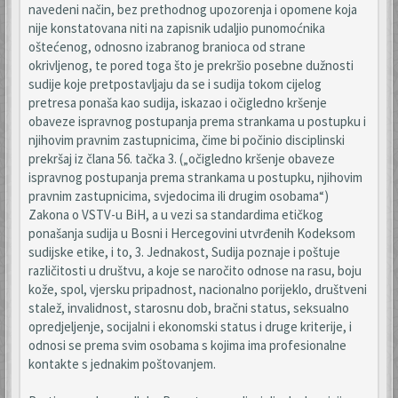
navedeni način, bez prethodnog upozorenja i opomene koja
nije konstatovana niti na zapisnik udaljio punomoćnika
oštećenog, odnosno izabranog branioca od strane
okrivljenog, te pored toga što je prekršio posebne dužnosti
sudije koje pretpostavljaju da se i sudija tokom cijelog
pretresa ponaša kao sudija, iskazao i očigledno kršenje
obaveze ispravnog postupanja prema strankama u postupku i
njihovim pravnim zastupnicima, čime bi počinio disciplinski
prekršaj iz člana 56. tačka 3. („očigledno kršenje obaveze
ispravnog postupanja prema strankama u postupku, njihovim
pravnim zastupnicima, svjedocima ili drugim osobama“)
Zakona o VSTV-u BiH, a u vezi sa standardima etičkog
ponašanja sudija u Bosni i Hercegovini utvrđenih Kodeksom
sudijske etike, i to, 3. Jednakost, Sudija poznaje i poštuje
različitosti u društvu, a koje se naročito odnose na rasu, boju
kože, spol, vjersku pripadnost, nacionalno porijeklo, društveni
stalež, invalidnost, starosnu dob, bračni status, seksualno
opredjeljenje, socijalni i ekonomski status i druge kriterije, i
odnosi se prema svim osobama s kojima ima profesionalne
kontakte s jednakim poštovanjem.