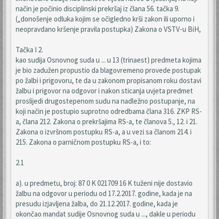
način je počinio disciplinski prekršaj iz člana 56. tačka 9.
(„donošenje odluka kojim se očigledno krši zakon ili uporno i
neopravdano kršenje pravila postupka) Zakona o VSTV-u BiH,
Tačka I 2.
kao sudija Osnovnog suda u ... u 13 (trinaest) predmeta kojima
je bio zadužen propustio da blagovremeno provede postupak
po žalbi i prigovoru, te da u zakonom propisanom roku dostavi
žalbu i prigovor na odgovor i nakon sticanja uvjeta predmet
proslijedi drugostepenom sudu na nadležno postupanje, na
koji način je postupio suprotno odredbama člana 316. ZKP RS-
a, člana 212. Zakona o prekršajima RS-a, te članova 5., 12. i 21.
Zakona o izvršnom postupku RS-a, a u vezi sa članom 214. i
215. Zakona o parničnom postupku RS-a, i to:
2.1
a). u predmetu, broj: 87 0 K 021709 16 K tuženi nije dostavio
žalbu na odgovor u periodu od 17.2.2017. godine, kada je na
presudu izjavljena žalba, do 21.12.2017. godine, kada je
okončao mandat sudije Osnovnog suda u ..., dakle u periodu