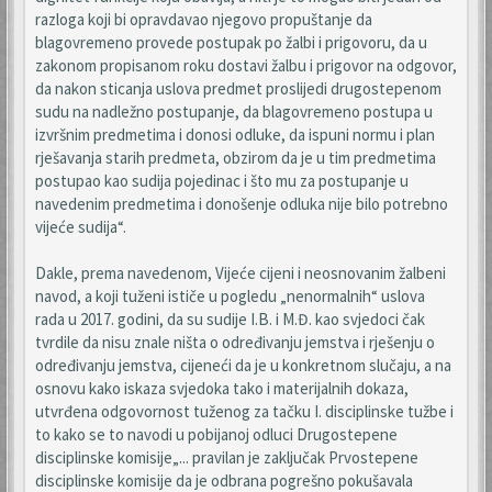
razloga koji bi opravdavao njegovo propuštanje da
blagovremeno provede postupak po žalbi i prigovoru, da u
zakonom propisanom roku dostavi žalbu i prigovor na odgovor,
da nakon sticanja uslova predmet proslijedi drugostepenom
sudu na nadležno postupanje, da blagovremeno postupa u
izvršnim predmetima i donosi odluke, da ispuni normu i plan
rješavanja starih predmeta, obzirom da je u tim predmetima
postupao kao sudija pojedinac i što mu za postupanje u
navedenim predmetima i donošenje odluka nije bilo potrebno
vijeće sudija“.
Dakle, prema navedenom, Vijeće cijeni i neosnovanim žalbeni
navod, a koji tuženi ističe u pogledu „nenormalnih“ uslova
rada u 2017. godini, da su sudije I.B. i M.Đ. kao svjedoci čak
tvrdile da nisu znale ništa o određivanju jemstva i rješenju o
određivanju jemstva, cijeneći da je u konkretnom slučaju, a na
osnovu kako iskaza svjedoka tako i materijalnih dokaza,
utvrđena odgovornost tuženog za tačku I. disciplinske tužbe i
to kako se to navodi u pobijanoj odluci Drugostepene
disciplinske komisije„... pravilan je zaključak Prvostepene
disciplinske komisije da je odbrana pogrešno pokušavala