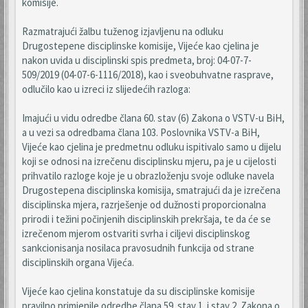
komisije.
Razmatrajući žalbu tuženog izjavljenu na odluku
Drugostepene disciplinske komisije, Vijeće kao cjelina je
nakon uvida u disciplinski spis predmeta, broj: 04-07-7-
509/2019 (04-07-6-1116/2018), kao i sveobuhvatne rasprave,
odlučilo kao u izreci iz slijedećih razloga:
Imajući u vidu odredbe člana 60. stav (6) Zakona o VSTV-u BiH,
a u vezi sa odredbama člana 103. Poslovnika VSTV-a BiH,
Vijeće kao cjelina je predmetnu odluku ispitivalo samo u dijelu
koji se odnosi na izrečenu disciplinsku mjeru, pa je u cijelosti
prihvatilo razloge koje je u obrazloženju svoje odluke navela
Drugostepena disciplinska komisija, smatrajući da je izrečena
disciplinska mjera, razrješenje od dužnosti proporcionalna
prirodi i težini počinjenih disciplinskih prekršaja, te da će se
izrečenom mjerom ostvariti svrha i ciljevi disciplinskog
sankcionisanja nosilaca pravosudnih funkcija od strane
disciplinskih organa Vijeća.
Vijeće kao cjelina konstatuje da su disciplinske komisije
pravilno primjenile odredbe člana 59. stav 1. i stav 2. Zakona o