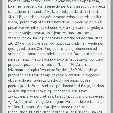
kojim se ukida pritvor i određuje jemstvo prema optuženim, u
kojem je navedeno da rješenje donosi Osnovni sud u ... u vijeću
sastavljenom od sudije A.H., kao predsjednika vijeća i sudija
M.Đ. i I.B., kao članova vijeća, a naposredno po predsjedniku
vijeća, i pored toga što sudije navedene u uvodu rješenja nisu
prisustvovale, niti su prethodno vijećale i glasale o prijedlogu
za određivanje jemstva, visini jemstva, kao ni mjerama
zabrane, na koji način je postupio suprotno odredbama člana
195. ZKP-a RS, što je jedan od razloga za ukidanje navedenog
rješenja od strane Okružnog suda u ..., jer je doneseno od
strane funkcionalno nenadležnog organa. Dakle, tuženi je na
navedeni način neopravdano kršio pravila postupka, odnosno
propustio postupiti u skladu sa članom 195. Zakona o
krivičnom postupku Republike Srpske („ZKP RS“) kojim je
propisano da u toku istrage rješenje o jemstvu i o njegovom
ukidanju donosi sudija za prethodni postupak, poslije
podizanja optužnice - sudija za prethodno saslušanje, a nakon
dostavljanja predmeta sudiji, odnosno vijeću u svrhu
zakazivanja glavnog pretresa, taj sudija, odnosno predsjednik
vijeća, što znači da je rješenje o jemstvu donio bez prisustva,
vijećanja i glasanja članova vijeća i pored toga što je
imenovane sudije kao članove vijeća naveo u rješenju, na koji