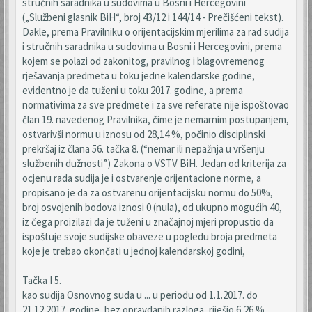
stručnih saradnika u sudovima u Bosni i Hercegovini
(„Službeni glasnik BiH“, broj 43/12 i 144/14 - Prečišćeni tekst).
Dakle, prema Pravilniku o orijentacijskim mjerilima za rad sudija
i stručnih saradnika u sudovima u Bosni i Hercegovini, prema
kojem se polazi od zakonitog, pravilnog i blagovremenog
rješavanja predmeta u toku jedne kalendarske godine,
evidentno je da tuženi u toku 2017. godine, a prema
normativima za sve predmete i za sve referate nije ispoštovao
član 19. navedenog Pravilnika, čime je nemarnim postupanjem,
ostvarivši normu u iznosu od 28,14 %, počinio disciplinski
prekršaj iz člana 56. tačka 8. (“nemar ili nepažnja u vršenju
službenih dužnosti”) Zakona o VSTV BiH. Jedan od kriterija za
ocjenu rada sudija je i ostvarenje orijentacione norme, a
propisano je da za ostvarenu orijentacijsku normu do 50%,
broj osvojenih bodova iznosi 0 (nula), od ukupno mogućih 40,
iz čega proizilazi da je tuženi u značajnoj mjeri propustio da
ispoštuje svoje sudijske obaveze u pogledu broja predmeta
koje je trebao okončati u jednoj kalendarskoj godini,
Tačka I 5.
kao sudija Osnovnog suda u ... u periodu od 1.1.2017. do
21.12.2017. godine, bez opravdanih razloga, riješio 6,26 %