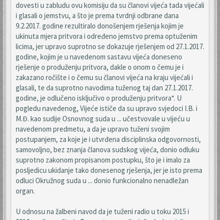
dovesti u zabludu ovu komisiju da su članovi vijeća tada vijećali
i glasali o jemstvu, a što je prema tvrdnji odbrane dana
9.2.2017. godine rezultiralo donošenjem rješenja kojim je
ukinuta mjera pritvora i određeno jemstvo prema optuženim
licima, jer upravo suprotno se dokazuje rješenjem od 27.1.2017.
godine, kojim je u navedenom sastavu vijeća doneseno
rješenje o produženju pritvora, dakle o onom o čemu je i
zakazano ročište i o čemu su članovi vijeća na kraju vijećali i
glasali, te da suprotno navodima tuženog taj dan 27.1.2017.
godine, je odlučeno isključivo o produženju pritvora“. U
pogledu navedenog, Vijeće ističe da su upravo svjedoci I.B. i
M.Đ. kao sudije Osnovnog suda u ... učestvovale u vijeću u
navedenom predmetu, a da je upravo tuženi svojim
postupanjem, za koje je i utvrđena disciplinska odgovornosti,
samovoljno, bez znanja članova sudskog vijeća, donio odluku
suprotno zakonom propisanom postupku, što je i imalo za
posljedicu ukidanje tako donesenog rješenja, jer je isto prema
odluci Okružnog suda u ... donio funkcionalno nenadležan
organ.
U odnosu na žalbeni navod da je tuženi radio u toku 2015 i