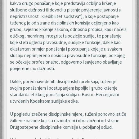
kakvo drugo ponašanje koje predstavlja ozbiljno kršenje
službene dužnosti ili dovodi u pitanje povjerenje javnosti u
nepristrasnost i kredibilitet sudstva“), a koje postupanje
tuženog je od strane disciplinskih komisija ocijenjeno kao
grubo, svjesno kršenje zakona, odnosno propisa, kao i načela
etičkog, moralnog integriteta pozicije sudije, te ponašanje
koje šteti ugledu pravosudne, sudijske funkcije, dakle kao
eklatantan primjer ponašanja i postupanja koje je u svakom
slučaju neprimjereno nosiocu pravosudne funkcije, od kojeg
se očekuje profesionalno, odgovorno i savjesno obavljanje
povjerene mu dužnosti.
Dakle, pored navedenih disciplinskih prekršaja, tuženi je
svojim ponašanjem i postupanjem ispoljio i grubo kršenje
standarda etičkog ponašanja sudija u Bosni i Hercegovini
utvrđenih Kodeksom sudijske etike.
U pogledu izrečene disciplinske mjere, tuženi ponovno ističe
žalbene navode koji su razmotreni i obrazloženi od strane
Drugostepene disciplinske komisije u pobijanoj odluci.