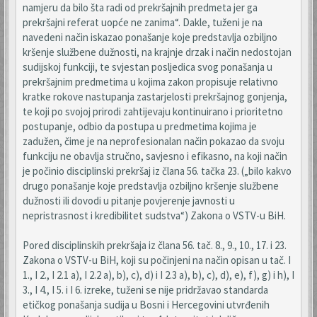
namjeru da bilo šta radi od prekršajnih predmeta jer ga
prekršajni referat uopće ne zanima“. Dakle, tuženi je na
navedeni način iskazao ponašanje koje predstavlja ozbiljno
kršenje službene dužnosti, na krajnje drzak i način nedostojan
sudijskoj funkciji, te svjestan posljedica svog ponašanja u
prekršajnim predmetima u kojima zakon propisuje relativno
kratke rokove nastupanja zastarjelosti prekršajnog gonjenja,
te koji po svojoj prirodi zahtijevaju kontinuirano i prioritetno
postupanje, odbio da postupa u predmetima kojima je
zadužen, čime je na neprofesionalan način pokazao da svoju
funkciju ne obavlja stručno, savjesno i efikasno, na koji način
je počinio disciplinski prekršaj iz člana 56. tačka 23. („bilo kakvo
drugo ponašanje koje predstavlja ozbiljno kršenje službene
dužnosti ili dovodi u pitanje povjerenje javnosti u
nepristrasnost i kredibilitet sudstva“) Zakona o VSTV-u BiH.
Pored disciplinskih prekršaja iz člana 56. tač. 8., 9., 10., 17. i 23.
Zakona o VSTV-u BiH, koji su počinjeni na način opisan u tač. I
1., I 2., I 2.1 a), I 2.2 a), b), c), d) i I 2.3 a), b), c), d), e), f), g) i h), I
3., I 4., I 5. i I 6. izreke, tuženi se nije pridržavao standarda
etičkog ponašanja sudija u Bosni i Hercegovini utvrđenih