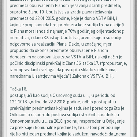
predmeta obuhvaćenih Planom rješavanja starih predmeta,
suprotno članu 10. Uputstva za izradu plana rješavanja
predmeta od 22.01.2015. godine, koje je donio VSTV BiH, i
kojim je propisano da broj predmeta koje sudija treba da riješi
iz Plana mora iznositi najmanje 70% godišnjeg orijentacionog
normativa, i članu 32. istog Uputstva, prema kojem su sudije
odgovorne za realizaciju Plana. Dakle, u značajnoj mjeri
propustio da okonča predmete obuhvaćene Planom
donesenim na osnovu Uputstva VSTV-a BiH, na koji način je
počinio disciplinski prekršaj iz člana 56. tačka 17. (“propuštanje,
iz neopravdanih razloga, da postupi u skladu s odlukama,
naredbama ili zahtjevima Vijeća”) Zakona o VSTV-u BiH,
Tačka I 6.
postupajući kao sudija Osnovnog suda u ..., u periodu od
12.1.2018. godine do 22.2.2018. godine, odbio postupati u
prekršajnim predmetima kojima je zadužen i pored toga što je
Odlukom o rasporedu poslova sudija i stručnih saradnika u
Osnovnom sudu u ... za 2018. godinu, raspoređen u Odjeljenje
za prekršaje i komunalne predmete, te u istom periodu nije
riješio niti jedan predmet kojim je zadužen, navodeći da „nema