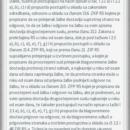
Dakle, tuženi je postupajući na način opisan u tač. I 2.1 a) i I 2.2
a), b), c) i d) propustio postupiti u skladu sa zakonskim
odredbama, odnosno u skladu sa članom 316. ZKP RS kojima je
propisano da se primjerak žalbe dostavlja suprotnoj stranci na
odgovor, te da se žalba i odgovor na žalbu sa svim spisima
dostavlja drugostepenom sudu, prema članu 212. Zakona o
prekršajima RS u roku od osam dana, dok je pod tačkom I 2.3
a), b), c), d), e), f), g) i h) propustio postupiti u skladu sa
članom 214. ZPP RS, koji se prema članu 21. ZIP RS
supsidijarno primjenjuje u izvršnom postupku, a kojim je
propisano da prvostepeni sud primjerak blagovremene žalbe
dostavlja protivnoj stranci odmah, a najkasnije u roku od osam
dana od dana zaprimanja žalbe, te da protivna stranka može u
roku od osam dana od prijema žalbe podnijeti odgovor na
žalbu, te u skladu sa članom 215. ZPP RS kojim je propisano da
prvostepeni sud žalbu i odgovor na žalbu, ako je podnesen, sa
svim spisima dostavlja drugostepenom sudu najkasnije u roku
od osam dana, te također postupajući na način opisan u tački I
2.3 a), b), c), d), e), f), g) i h) propustio da blagovremeno
dostavi prigovor na odgovor, te da blagovremeno odluči o
prigovorima stranaka u izvršnim postupcima u skladu sa čl. 12. i
48 ZIP RS-a. Tuženi je na navedeni način doprinio ukupnoj