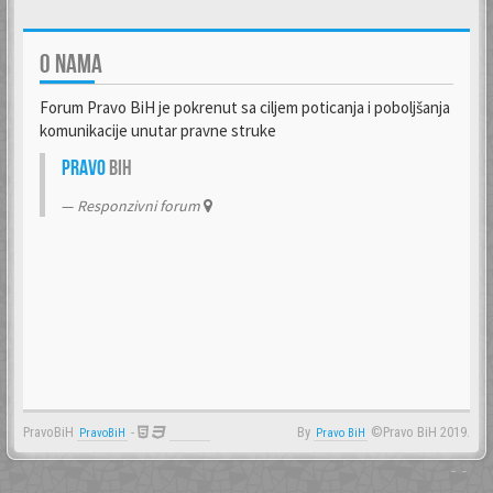
O NAMA
Forum Pravo BiH je pokrenut sa ciljem poticanja i poboljšanja
komunikacije unutar pravne struke
Pravo
BiH
Responzivni forum
PravoBiH
-
By
©Pravo BiH 2019.
PravoBiH
Anwalt
Pravo BiH
- -