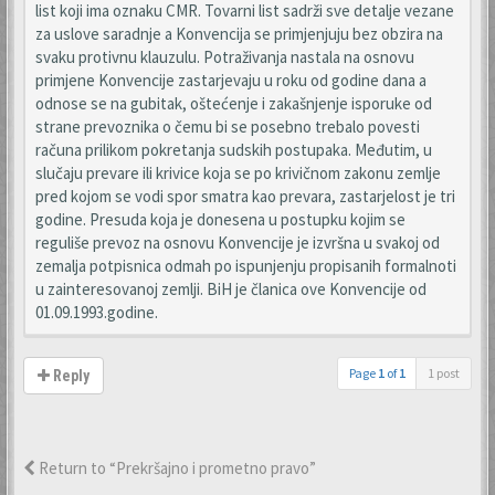
list koji ima oznaku CMR. Tovarni list sadrži sve detalje vezane
za uslove saradnje a Konvencija se primjenjuju bez obzira na
svaku protivnu klauzulu. Potraživanja nastala na osnovu
primjene Konvencije zastarjevaju u roku od godine dana a
odnose se na gubitak, oštećenje i zakašnjenje isporuke od
strane prevoznika o čemu bi se posebno trebalo povesti
računa prilikom pokretanja sudskih postupaka. Međutim, u
slučaju prevare ili krivice koja se po krivičnom zakonu zemlje
pred kojom se vodi spor smatra kao prevara, zastarjelost je tri
godine. Presuda koja je donesena u postupku kojim se
reguliše prevoz na osnovu Konvencije je izvršna u svakoj od
zemalja potpisnica odmah po ispunjenju propisanih formalnoti
u zainteresovanoj zemlji. BiH je članica ove Konvencije od
01.09.1993.godine.
Page
1
of
1
1 post
Reply
Return to “Prekršajno i prometno pravo”