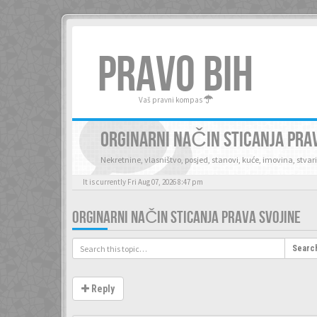
PRAVO BIH
Vaš pravni kompas
ORGINARNI NAČIN STICANJA PRA
Nekretnine, vlasništvo, posjed, stanovi, kuće, imovina, stvari
It is currently Fri Aug 07, 2026 8:47 pm
ORGINARNI NAČIN STICANJA PRAVA SVOJINE
Searc
Reply