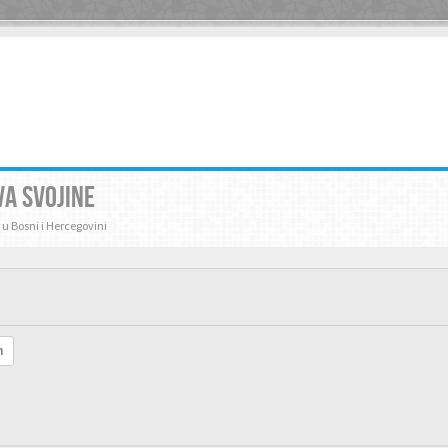
VA SVOJINE
 u Bosni i Hercegovini
h