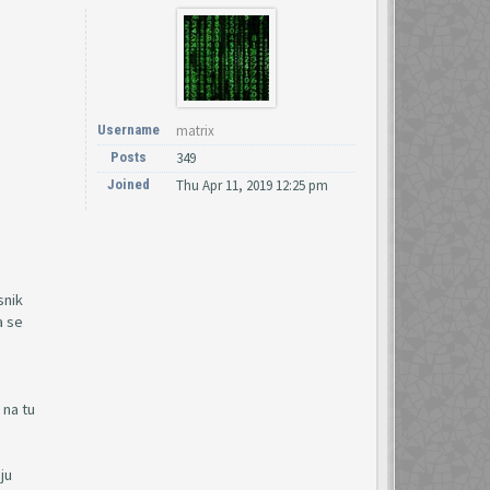
Username
matrix
Posts
349
Joined
Thu Apr 11, 2019 12:25 pm
snik
a se
 na tu
ju