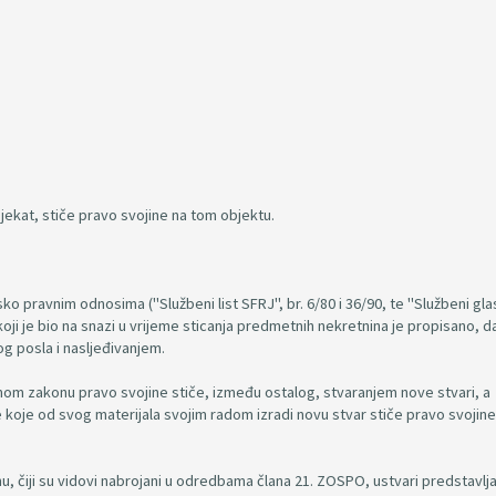
ekat, stiče pravo svojine na tom objektu.
 pravnim odnosima ("Službeni list SFRJ", br. 6/80 i 36/90, te "Službeni gla
oji je bio na snazi u vrijeme sticanja predmetnih nekretnina je propisano, d
g posla i nasljeđivanjem.
m zakonu pravo svojine stiče, između ostalog, stvaranjem nove stvari, a
 koje od svog materijala svojim radom izradi novu stvar stiče pravo svojine
u, čiji su vidovi nabrojani u odredbama člana 21. ZOSPO, ustvari predstavlja