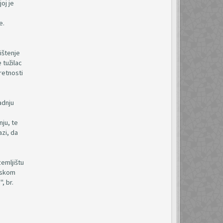
joj je
e.
ištenje
 tužilac
retnosti
adnju
ju, te
azi, da
emljištu
nskom
, br.