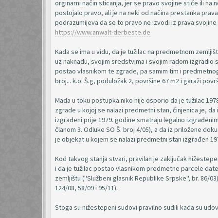
orginarni način sticanja, jer se pravo svojine stiče ili na n
postojalo pravo, ali je na neki od načina prestanka prava
podrazumijeva da se to pravo ne izvodi iz prava svojine
https://www.anwalt-derbeste.de
Kada se ima u vidu, da je tužilac na predmetnom zemljišt
uz naknadu, svojim sredstvima i svojim radom izgradio s
postao vlasnikom te zgrade, pa samim tim i predmetnog st
broj... k.o. Š.g, poduložak 2, površine 67 m2 i garaži povr
Mada u toku postupka niko nije osporio da je tužilac 19
zgrade u kojoj se nalazi predmetni stan, činjenica je, da 
izgrađeni prije 1979. godine smatraju legalno izgrađeni
članom 3. Odluke SO Š. broj 4/05), a da iz priložene dokum
je objekat u kojem se nalazi predmetni stan izgrađen 19
Kod takvog stanja stvari, pravilan je zaključak nižest
i da je tužilac postao vlasnikom predmetne parcele da
zemljištu ("Službeni glasnik Republike Srpske", br. 86/03
124/08, 58/09 i 95/11).
Stoga su nižestepeni sudovi pravilno sudili kada su udovol