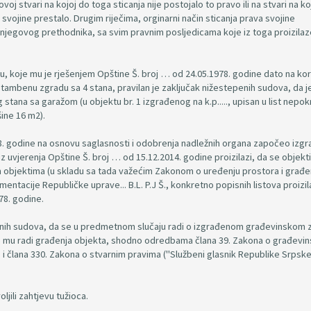
ovoj stvari na kojoj do toga sticanja nije postojalo to pravo ili na stvari na ko
 svojine prestalo. Drugim riječima, orginarni način sticanja prava svojine
 njegovog prethodnika, sa svim pravnim posljedicama koje iz toga proizilaz
u, koje mu je rješenjem Opštine Š. broj … od 24.05.1978. godine dato na kor
tambenu zgradu sa 4 stana, pravilan je zaključak nižestepenih sudova, da je
ana sa garažom (u objektu br. 1 izgrađenog na k.p....., upisan u list nepok
šine 16 m2).
78. godine na osnovu saglasnosti i odobrenja nadležnih organa započeo izgr
iz uvjerenja Opštine Š. broj … od 15.12.2014. godine proizilazi, da se objekti
m objektima (u skladu sa tada važećim Zakonom o uređenju prostora i građen
entacije Republičke uprave... B.L. P.J Š., konkretno popisnih listova proizil
78. godine.
epenih sudova, da se u predmetnom slučaju radi o izgrađenom građevinskom z
te mu radi građenja objekta, shodno odredbama člana 39. Zakona o građevi
) i člana 330. Zakona o stvarnim pravima ("Službeni glasnik Republike Srpske"
jili zahtjevu tužioca.