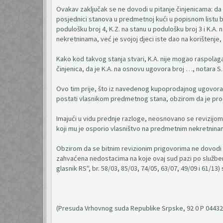
Ovakav zaključak se ne dovodi u pitanje činjenicama: da
posjednici stanova u predmetnoj kući u popisnom listu bro
podulošku broj 4, K.Z. na stanu u podulošku broj 3 i K.A.
nekretninama, već je svojoj djeci iste dao na korištenje
Kako kod takvog stanja stvari, K.A. nije mogao raspolaga
činjenica, da je K.A. na osnovu ugovora broj …, notara S
Ovo tim prije, što iz navedenog kupoprodajnog ugovora pr
postati vlasnikom predmetnog stana, obzirom da je pro
Imajući u vidu prednje razloge, neosnovano se revizijom i
koji mu je osporio vlasništvo na predmetnim nekretninam
Obzirom da se bitnim revizionim prigovorima ne dovodi u
zahvaćena nedostacima na koje ovaj sud pazi po službeno
glasnik RS", br. 58/03, 85/03, 74/05, 63/07, 49/09 i 61/13)
(Presuda Vrhovnog suda Republike Srpske, 92 0 P 044322