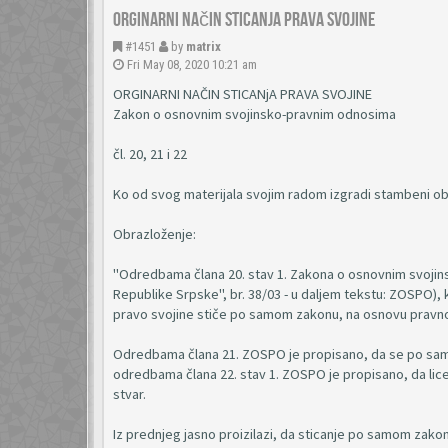
Orginarni način sticanja prava svojine
#1451
by
matrix
Fri May 08, 2020 10:21 am
ORGINARNI NAČIN STICANjA PRAVA SVOJINE
Zakon o osnovnim svojinsko-pravnim odnosima
čl. 20, 21 i 22
Ko od svog materijala svojim radom izgradi stambeni obj
Obrazloženje:
"Odredbama člana 20. stav 1. Zakona o osnovnim svojinsko
Republike Srpske", br. 38/03 - u daljem tekstu: ZOSPO), k
pravo svojine stiče po samom zakonu, na osnovu pravno
Odredbama člana 21. ZOSPO je propisano, da se po samo
odredbama člana 22. stav 1. ZOSPO je propisano, da lice
stvar.
Iz prednjeg jasno proizilazi, da sticanje po samom zakon