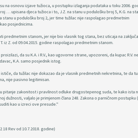
 su na osnovu izjave tužioca, u postupku izlaganja podataka u toku 2006. go
j … upisana djeca tužioca i to, J.Z. na stanu u podulošku broj 5, K.G. na st
 na stanu u podulošku broj 2, jer time tužilac nije raspolagao predmetnim
, kao posjednicima.
ti predmetnim stanom, jer nije bio vlasnik tog stana, bez uticaja na zaključ
. T. iz Z. od 09.04.2015. godine raspolagao predmetnim stanom.
oizilazi, da su K.A. i R.V., kao ugovorne strane, upozoreni, da kupac R.V. 
davac, K.A. samo posjednik istog.
stiče, da tužilac nije dokazao da je vlasnik predmetnih nekretnina, te da tu
a, nije pasivno legitimisan.
 pitanje zakonitost i pravilnost odluke drugostepenog suda, te kako ista n
j dužnosti, valjalo je primjenom člana 248. Zakona o parničnom postupku (
 suditi kao u izreci ove presude."
 18 Rev od 10.7.2018. godine)