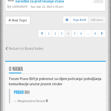
naredbe za pretresanje stana
by
comodore
-
Sun Sep 22, 2019 1:55 pm
Page
4
of
8
188 topics
New Topic
1
2
3
4
5
6
…
8
Return to Board Index
O NAMA
Forum Pravo BiH je pokrenut sa ciljem poticanja i poboljšanja
komunikacije unutar pravne struke
Pravo
BiH
Responzivni forum