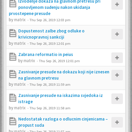
Izvodenje dokaza na glavnom pretresu pri
ponovljenom suđenju nakon ukidanja
prvostepene presude
by
matrix
-
Thu Sep 26, 2019 12:03 pm
Dopustenost zalbe zbog odluke o
krivicnopravnoj sankciji
by
matrix
-
Thu Sep 26, 2019 12:01 pm
Zabrana reformatio in peius
by
matrix
-
Thu Sep 26, 2019 12:01 pm
Zasnivanje presude na dokazu koji nije iznesen
na glavnom pretresu
by
matrix
-
Thu Sep 26, 2019 11:59 am
Zasnivanje presude na iskazima svjedoka iz
istrage
by
matrix
-
Thu Sep 26, 2019 11:58 am
Nedostatak razloga o odlucnim cinjenicama –
propust suda
by
matrix
-
Thu Sep 26, 2019 11:57 am