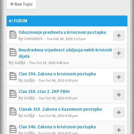
New Topic
FORUM
Oduzimanje predmeta u krivicnom postupku
by
comodore
-
Tue Feb 04, 2020 1:12 pm
Neodredena vrijednost obiljezja nekih krivicnih
dijela
by
sudija
-
Thu Oct 31, 2019 4:48 pm
Clan 394. Zakona o krivicnom postupku
by
sudija
-
Tue Oct 08, 2019 4:59 pm
Clan 358. stav 2. ZKP FBiH
by
sudija
-
Tue Oct 08, 2019 4:59 pm
Clanak 358. Zakona o kaznenom postupku
by
sudija
-
Tue Oct 08, 2019 4:58 pm
Clan 346. Zakona o krivicnom postupku
by
sudija
-
Tue Oct 08, 2019 4:57 pm