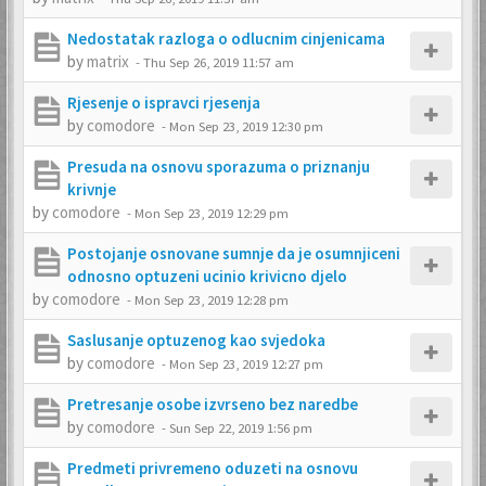
Nedostatak razloga o odlucnim cinjenicama
by
matrix
-
Thu Sep 26, 2019 11:57 am
Rjesenje o ispravci rjesenja
by
comodore
-
Mon Sep 23, 2019 12:30 pm
Presuda na osnovu sporazuma o priznanju
krivnje
by
comodore
-
Mon Sep 23, 2019 12:29 pm
Postojanje osnovane sumnje da je osumnjiceni
odnosno optuzeni ucinio krivicno djelo
by
comodore
-
Mon Sep 23, 2019 12:28 pm
Saslusanje optuzenog kao svjedoka
by
comodore
-
Mon Sep 23, 2019 12:27 pm
Pretresanje osobe izvrseno bez naredbe
by
comodore
-
Sun Sep 22, 2019 1:56 pm
Predmeti privremeno oduzeti na osnovu