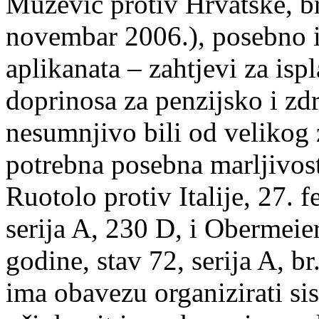
Mužević protiv Hrvatske, br
novembar 2006.), posebno i
aplikanata – zahtjevi za ispl
doprinosa za penzijsko i zd
nesumnjivo bili od velikog z
potrebna posebna marljivost
Ruotolo protiv Italije, 27. 
serija A, 230 D, i Obermeier
godine, stav 72, serija A, b
ima obavezu organizirati sis