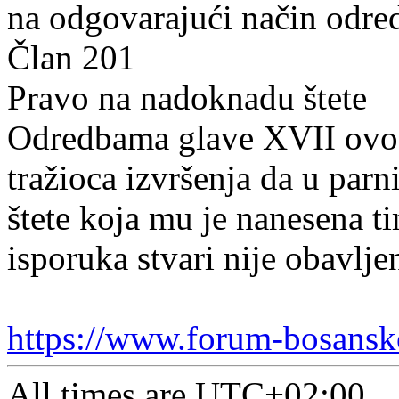
na odgovarajući način odred
Član 201
Pravo na nadoknadu štete
Odredbama glave XVII ovog
tražioca izvršenja da u parn
štete koja mu je nanesena t
isporuka stvari nije obavlje
https://www.forum-bosansk
All times are
UTC+02:00