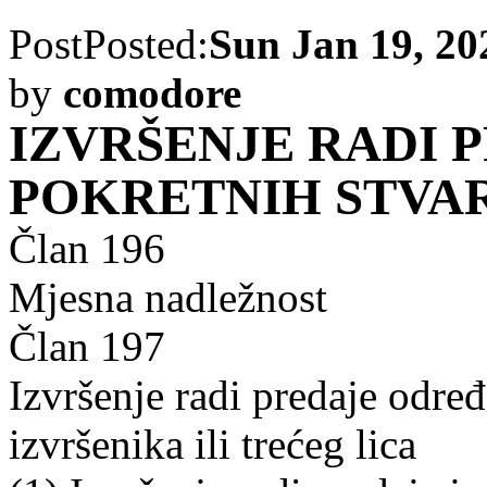
Post
Posted:
Sun Jan 19, 20
by
comodore
IZVRŠENJE RADI 
POKRETNIH STVA
Član 196
Mjesna nadležnost
Član 197
Izvršenje radi predaje određ
izvršenika ili trećeg lica